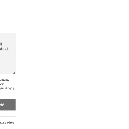
 ABADA
cie
ym, iż będę
ość
rzez adres