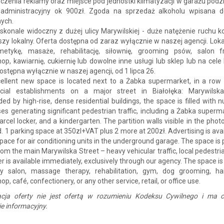
czenia reklamy oraz miejsce pod jednostki klimatyzacji w garażu pod
administracyjny ok 900zł. Zgoda na sprzedaż alkoholu wpisana 
nych.
skonale widoczny z dużej ulicy Marywilskiej - duże natężenie ruchu 
szy lokalny. Oferta dostępna od zaraz wyłącznie w naszej agencji. Loka
etykę, masaże, rehabilitację, siłownię, grooming psów, salon fry
op, kawiarnię, cukiernię lub dowolne inne usługi lub sklep lub na cele
ostępna wyłącznie w naszej agencji, od 1 lipca 26.
cellent new space is located next to a Żabka supermarket, in a row 
ial establishments on a major street in Białołęka: Marywilska
ed by high-rise, dense residential buildings, the space is filled with
es generating significant pedestrian traffic, including a Żabka superm
arcel locker, and a kindergarten. The partition walls visible in the photo
 1 parking space at 350zl+VAT plus 2 more at 200zł. Advertising is avai
space for air conditioning units in the underground garage. The space is 
from the main Marywilska Street – heavy vehicular traffic, local pedestrian
er is available immediately, exclusively through our agency. The space is 
y salon, massage therapy, rehabilitation, gym, dog grooming, hai
p, café, confectionery, or any other service, retail, or office use.
acja oferty nie jest ofertą w rozumieniu Kodeksu Cywilnego i ma c
e informacyjny.