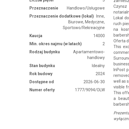
zamiesz
Czynsz 
Przeznaczenie
Handlowo/Usługowe
notarial
Przeznaczenie dodatkowe (lokal)
Inne,
Lokal do
Biurowe, Medyczne,
ruch pie
Sportowo/Rekreacyjne
na kosm
barbersh
Kaucja
14000
Oferta d
Min. okres najmu (w latach)
2
This ex
Rodzaj budynku
Apartamentowo-
commerc
handlowy
Surround
business
Stan budynku
Idealny
InPost p
Rok budowy
2024
removed.
well as 
Dostępne od
2026-06-30
visible 
Numer oferty
1777/9094/OLW
This off
a beaut
barbersho
Prezent
wyłączni