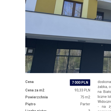
Zdjęcie 1
Cena
doskonał
7 000 PLN
żabka, c
Cena za m2
93,33 PLN
na Biał
liczne l
Powierzchnia
75 m2
Widoczn
Piętro
Parter
- na ż
Liczba pięter
3