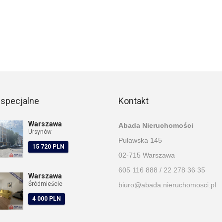
 specjalne
Kontakt
Warszawa
Abada Nieruchomości
Ursynów
Puławska 145
15 720 PLN
02-715 Warszawa
605 116 888 / 22 278 36 35
Warszawa
Śródmieście
biuro@abada.nieruchomosci.pl
4 000 PLN