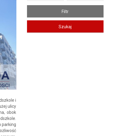
Zdjęcie 2
dszkole i
żej ulicy
na, obok
edszkole.
 parking
żliwość