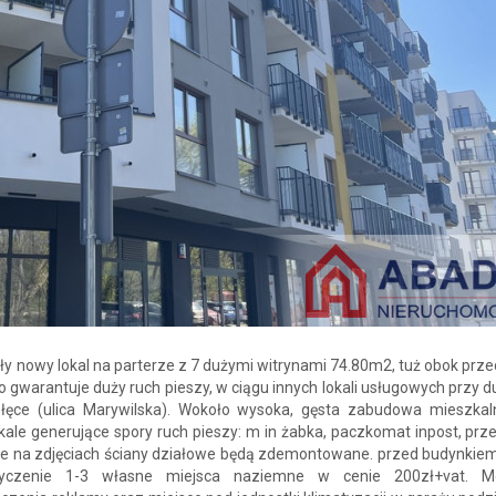
y nowy lokal na parterze z 7 dużymi witrynami 74.80m2, tuż obok prze
o gwarantuje duży ruch pieszy, w ciągu innych lokali usługowych przy du
ołęce (ulica Marywilska). Wokoło wysoka, gęsta zabudowa mieszkal
okale generujące spory ruch pieszy: m in żabka, paczkomat inpost, prz
e na zdjęciach ściany działowe będą zdemontowane. przed budynkiem
yczenie 1-3 własne miejsca naziemne w cenie 200zł+vat. Mo