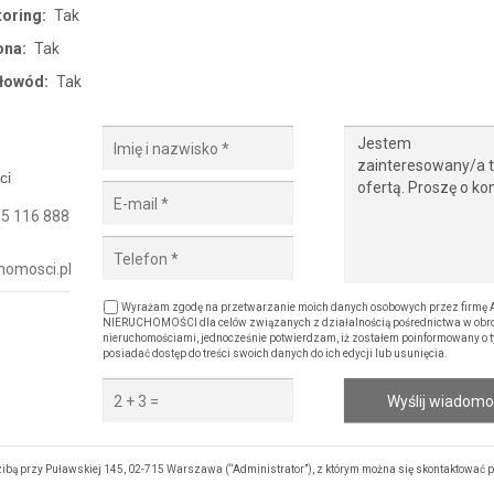
oring:
Tak
ona:
Tak
tłowód:
Tak
ci
5 116 888
homosci.pl
Wyrażam zgodę na przetwarzanie moich danych osobowych przez firmę
NIERUCHOMOŚCI dla celów związanych z działalnością pośrednictwa w obro
nieruchomościami, jednocześnie potwierdzam, iż zostałem poinformowany o t
posiadać dostęp do treści swoich danych do ich edycji lub usunięcia.
Wyślij wiadom
 przy Puławskiej 145, 02-715 Warszawa (“Administrator”), z którym można się skontaktować p