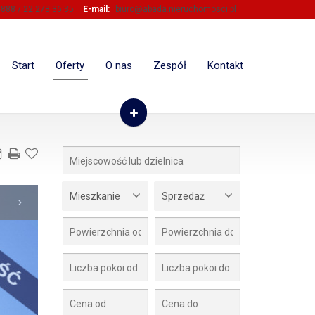
888 / 22 278 36 35
E-mail:
biuro@abada.nieruchomosci.pl
Start
Oferty
O nas
Zespół
Kontakt
Mieszkanie
Sprzedaż