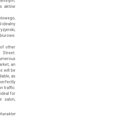
ziemnym.
do aktów
kołowego,
l idealny
zjerski,
 biurowe.
of other
 Street.
 numerous
arket, an
s will be
lable, as
perfectly
 traffic.
ideal for
r salon,
harakter