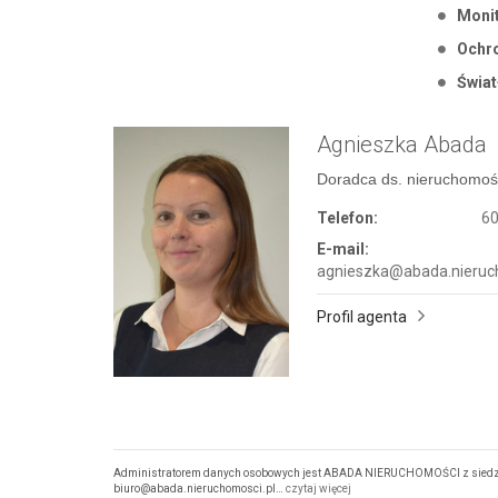
Monit
Ochr
Świa
Agnieszka Abada
Doradca ds. nieruchomoś
Telefon:
60
E-mail:
agnieszka@abada.nieruc
Profil agenta
Administratorem danych osobowych jest ABADA NIERUCHOMOŚCI z siedzibą
biuro@abada.nieruchomosci.pl…
czytaj więcej