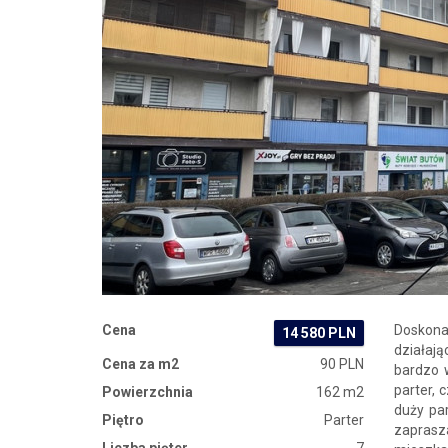
Zdjęcie 1
Cena
Doskona
14 580 PLN
działają
Cena za m2
90 PLN
bardzo 
parter, 
Powierzchnia
162 m2
duży pa
Piętro
Parter
zaprasz
Liczba pięter
7