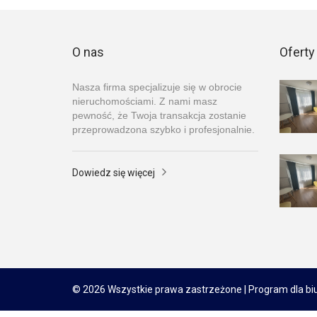
O nas
Oferty
Nasza firma specjalizuje się w obrocie
nieruchomościami. Z nami masz
pewność, że Twoja transakcja zostanie
przeprowadzona szybko i profesjonalnie.
Dowiedz się więcej
© 2026 Wszystkie prawa zastrzeżone | Program dla bi