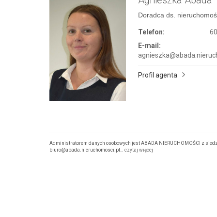
Doradca ds. nieruchomoś
Telefon:
60
E-mail:
agnieszka@abada.nieruc
Profil agenta
Administratorem danych osobowych jest ABADA NIERUCHOMOŚCI z siedzibą
biuro@abada.nieruchomosci.pl…
czytaj więcej