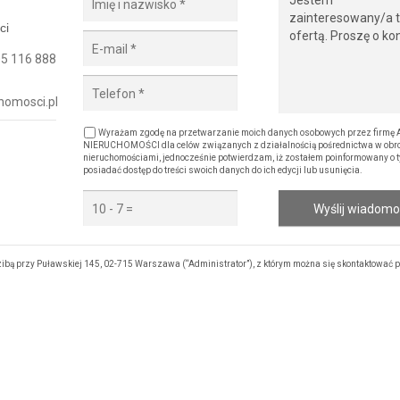
ci
5 116 888
homosci.pl
Wyrażam zgodę na przetwarzanie moich danych osobowych przez firmę
NIERUCHOMOŚCI dla celów związanych z działalnością pośrednictwa w obro
nieruchomościami, jednocześnie potwierdzam, iż zostałem poinformowany o t
posiadać dostęp do treści swoich danych do ich edycji lub usunięcia.
Wyślij wiadom
 przy Puławskiej 145, 02-715 Warszawa (“Administrator”), z którym można się skontaktować p