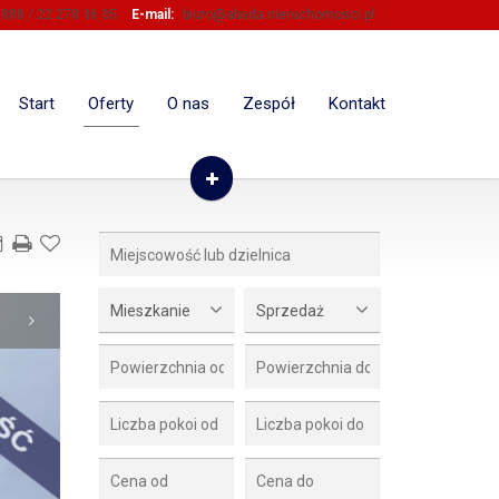
888 / 22 278 36 35
E-mail:
biuro@abada.nieruchomosci.pl
Start
Oferty
O nas
Zespół
Kontakt
Mieszkanie
Sprzedaż