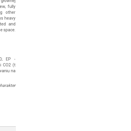
 głównej
w, fully
ng other
ys heavy
nted and
he space.
0; EP -
i CO2 (t
waniu na
harakter