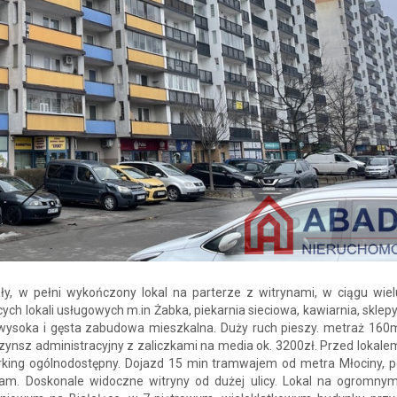
ły, w pełni wykończony lokal na parterze z witrynami, w ciągu wiel
cych lokali usługowych m.in Żabka, piekarnia sieciowa, kawiarnia, sklep
wysoka i gęsta zabudowa mieszkalna. Duży ruch pieszy. metraż 160m
czynsz administracyjny z zaliczkami na media ok. 3200zł. Przed lokal
rking ogólnodostępny. Dojazd 15 min tramwajem od metra Młociny, p
am. Doskonale widoczne witryny od dużej ulicy. Lokal na ogromnym