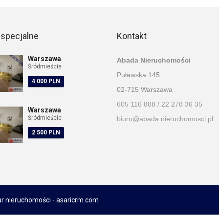
 specjalne
Kontakt
Warszawa
Abada Nieruchomości
Śródmieście
Puławska 145
4 000 PLN
02-715 Warszawa
605 116 888 / 22 278 36 35
Warszawa
Śródmieście
biuro@abada.nieruchomosci.pl
2 500 PLN
ur nieruchomości -
asaricrm.com