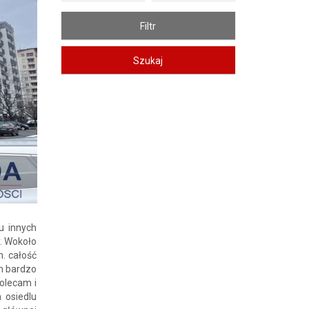
Zdjęcie 2
u innych
y. Wokoło
. całość
em bardzo
olecam i
 osiedlu