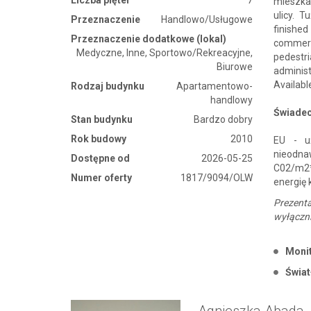
mieszka
ulicy. 
Przeznaczenie
Handlowo/Usługowe
finishe
Przeznaczenie dodatkowe (lokal)
commerci
Medyczne, Inne, Sportowo/Rekreacyjne,
pedestr
Biurowe
administ
Availabl
Rodzaj budynku
Apartamentowo-
handlowy
Świadec
Stan budynku
Bardzo dobry
Rok budowy
2010
EU - u
nieodna
Dostępne od
2026-05-25
C02/m2*
Numer oferty
1817/9094/OLW
energię 
Prezent
wyłączni
Monit
Świa
Agnieszka Abada