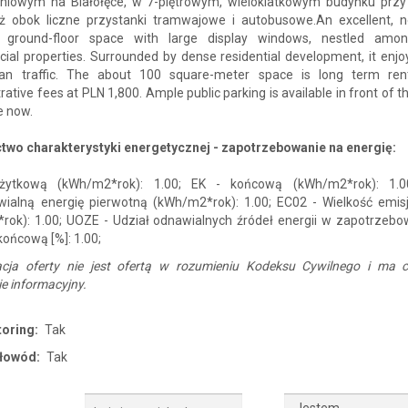
niowym na Białołęce, w 7-piętrowym, wieloklatkowym budynku przy
Tuż obok liczne przystanki tramwajowe i autobusowe.An excellent, ne
d ground-floor space with large display windows, nestled amo
al properties. Surrounded by dense residential development, it enjo
ian traffic. The about 100 square-meter space is long term re
rative fees at PLN 1,800. Ample public parking is available in front of t
e now.
two charakterystyki energetycznej - zapotrzebowanie na energię:
żytkową (kWh/m2*rok): 1.00; EK - końcową (kWh/m2*rok): 1.0
wialną energię pierwotną (kWh/m2*rok): 1.00; EC02 - Wielkość emisj
rok): 1.00; UOZE - Udział odnawialnych źródeł energii w zapotrzebo
końcową [%]: 1.00;
acja oferty nie jest ofertą w rozumieniu Kodeksu Cywilnego i ma c
e informacyjny.
oring:
Tak
tłowód:
Tak