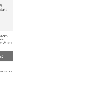
 ABADA
cie
ym, iż będę
ość
rzez adres